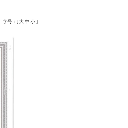
字号：[
大
中
小
]