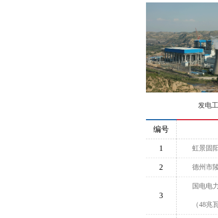
发电
编号
1
虹景固阳
2
德州市
国电电
3
（48兆