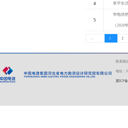
4
阜平生
华电供热
5
（202
←
1
2
联系我
地址：河
冀ICP备 